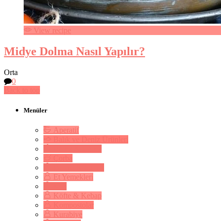
View recipe
Midye Dolma Nasıl Yapılır?
Orta
0
Back to top
Menüler
Aperatif
Balık ve Deniz Ürünleri
Börek & Çörek
Çorba
Dolma & Sarma
Et Yemekleri
Kek
Köfte & Kebap
Kompostolar
Kurabiye