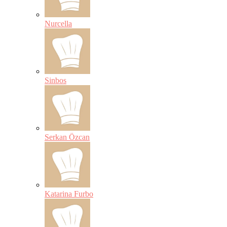
Nurcella
Sinbos
Serkan Özcan
Katarina Furbo