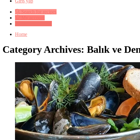
Giriş yap
Search for recipes
My account
Submit a recipe
Home
Category Archives: Balık ve Den