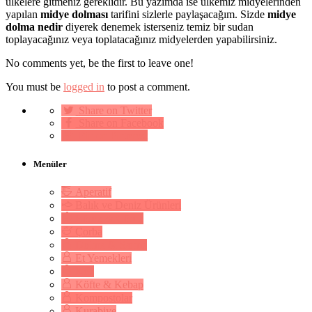
ülkelere gitmeniz gereklidir. Bu yazımda ise ülkemiz midyelerinden
yapılan
midye dolması
tarifini sizlerle paylaşacağım. Sizde
midye
dolma nedir
diyerek denemek isterseniz temiz bir sudan
toplayacağınız veya toplatacağınız midyelerden yapabilirsiniz.
No comments yet, be the first to leave one!
You must be
logged in
to post a comment.
Share on Twitter
Share on Facebook
Pin on Pinterest
Menüler
Aperatif
Balık ve Deniz Ürünleri
Börek & Çörek
Çorba
Dolma & Sarma
Et Yemekleri
Kek
Köfte & Kebap
Kompostolar
Kurabiye