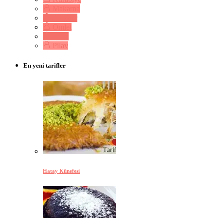
Makarna
Mezeler
Omlet
Pasta
Pilav
En yeni tarifler
Hatay Künefesi