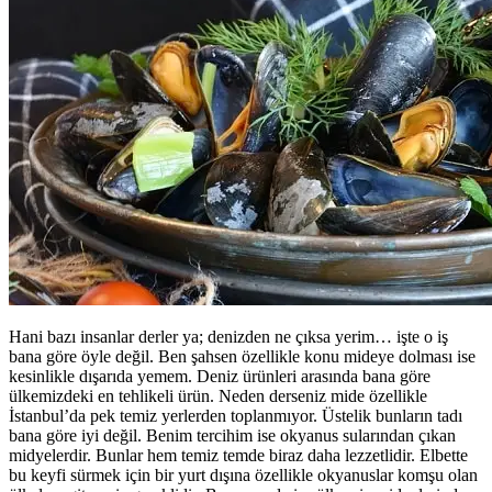
Hani bazı insanlar derler ya; denizden ne çıksa yerim… işte o iş
bana göre öyle değil. Ben şahsen özellikle konu mideye dolması ise
kesinlikle dışarıda yemem. Deniz ürünleri arasında bana göre
ülkemizdeki en tehlikeli ürün. Neden derseniz mide özellikle
İstanbul’da pek temiz yerlerden toplanmıyor. Üstelik bunların tadı
bana göre iyi değil. Benim tercihim ise okyanus sularından çıkan
midyelerdir. Bunlar hem temiz temde biraz daha lezzetlidir. Elbette
bu keyfi sürmek için bir yurt dışına özellikle okyanuslar komşu olan