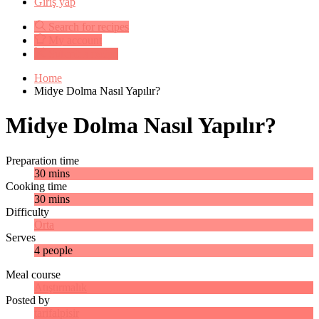
Giriş yap
Search for recipes
My account
Submit a recipe
Home
Midye Dolma Nasıl Yapılır?
Midye Dolma Nasıl Yapılır?
Preparation time
30 mins
Cooking time
30 mins
Difficulty
Orta
Serves
4 people
Meal course
Atıştırmalık
Posted by
tarifalpisir