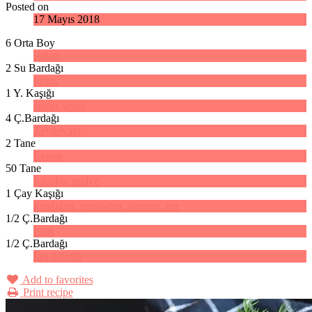
Posted on
17 Mayıs 2018
6 Orta Boy
soğan.
2 Su Bardağı
pirinç
1 Y. Kaşığı
esmer şeker
4 Ç.Bardağı
Zeytinyağı
2 Tane
Limon
50 Tane
kabuklu midye
1 Çay Kaşığı
karabiber, yenibahar, dereotu, tuz
1/2 Ç.Bardağı
fıstık
1/2 Ç.Bardağı
kuş üzümü
Add to favorites
Print recipe