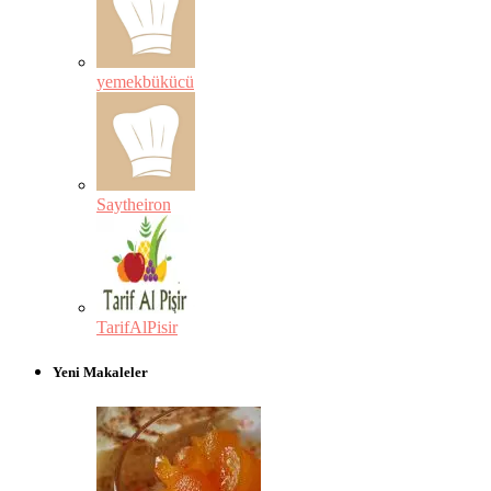
yemekbükücü
Saytheiron
TarifAlPisir
Yeni Makaleler