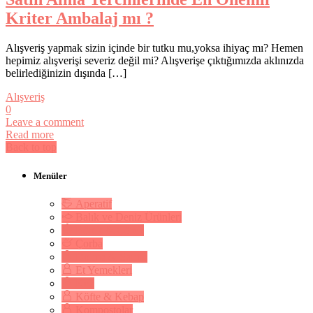
Kriter Ambalaj mı ?
Alışveriş yapmak sizin içinde bir tutku mu,yoksa ihiyaç mı? Hemen
hepimiz alışverişi severiz değil mi? Alışverişe çıktığımızda aklınızda
belirlediğinizin dışında […]
Alışveriş
0
Leave a comment
Read more
Back to top
Menüler
Aperatif
Balık ve Deniz Ürünleri
Börek & Çörek
Çorba
Dolma & Sarma
Et Yemekleri
Kek
Köfte & Kebap
Kompostolar