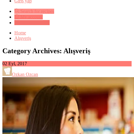
Giriş yap
Search for recipes
My account
Submit a recipe
Home
Alışveriş
Category Archives: Alışveriş
02
Eyl, 2017
Ozkan Ozcan