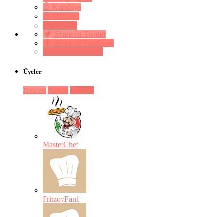
Kurabiye
Makarna
Mezeler
Share on Twitter
Share on Facebook
Pin on Pinterest
Üyeler
Newest
Active
Popular
MasterChef
FritzovFan1