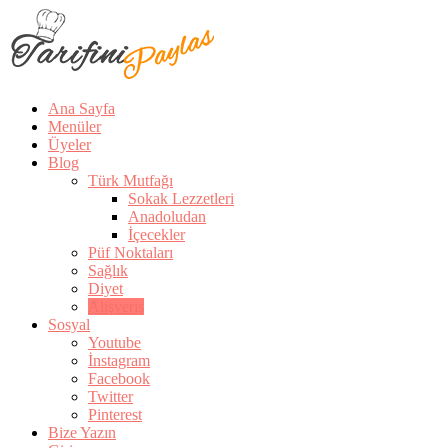
Ana Sayfa
Menüler
Üyeler
Blog
Türk Mutfağı
Sokak Lezzetleri
Anadoludan
İçecekler
Püf Noktaları
Sağlık
Diyet
Alışveriş
Sosyal
Youtube
İnstagram
Facebook
Twitter
Pinterest
Bize Yazın