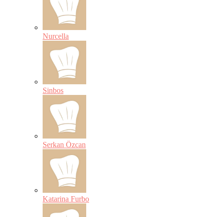
Nurcella
Sinbos
Serkan Özcan
Katarina Furbo