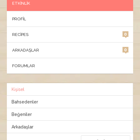
ETKINLIK
PROFIL
0
RECIPES
0
ARKADAŞLAR
FORUMLAR
Kişisel
Bahsedenler
Beğeniler
Arkadaşlar