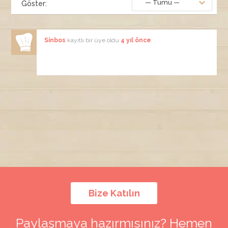
— Tümü —
Göster:
Sinbos
kayıtlı bir üye oldu
4 yıl önce
Bize Katılın
Paylaşmaya hazırmısınız? Hemen