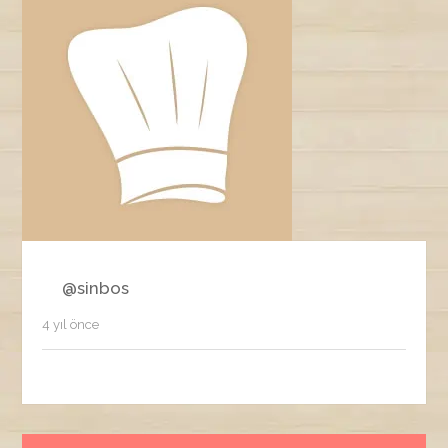
@sinbos
4 yıl önce