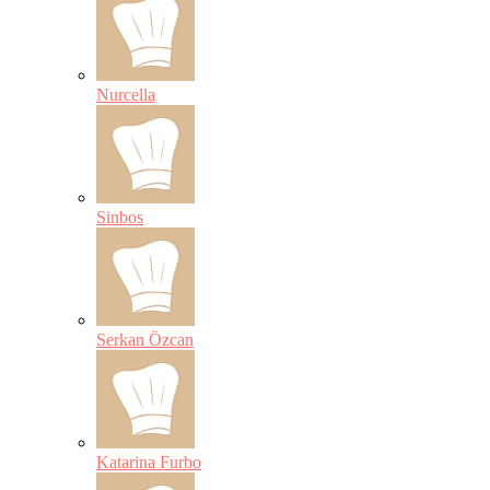
Nurcella
Sinbos
Serkan Özcan
Katarina Furbo