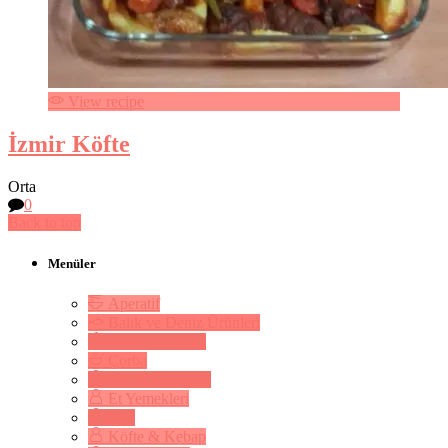
View recipe
İzmir Köfte
Orta
0
Back to top
Menüler
Aperatif
Balık ve Deniz Ürünleri
Börek & Çörek
Çorba
Dolma & Sarma
Et Yemekleri
Kek
Köfte & Kebap