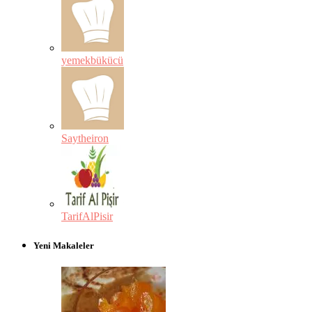
yemekbükücü
Saytheiron
TarifAlPisir
Yeni Makaleler