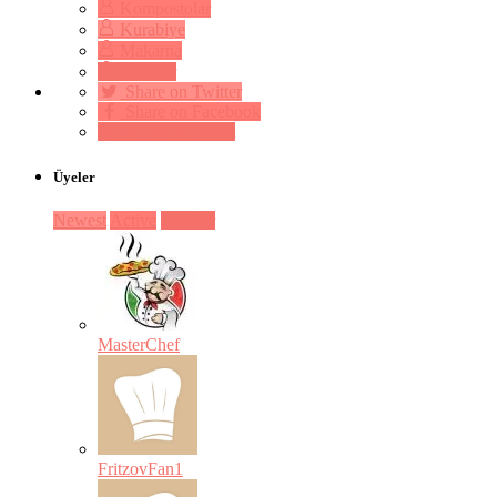
Kompostolar
Kurabiye
Makarna
Mezeler
Share on Twitter
Share on Facebook
Pin on Pinterest
Üyeler
Newest
Active
Popular
MasterChef
FritzovFan1