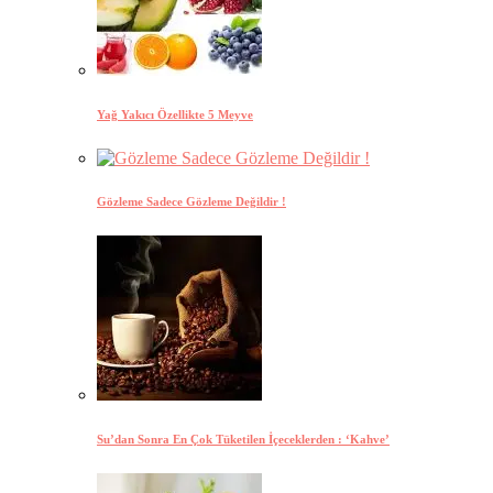
Yağ Yakıcı Özellikte 5 Meyve
Gözleme Sadece Gözleme Değildir !
Su’dan Sonra En Çok Tüketilen İçeceklerden : ‘Kahve’