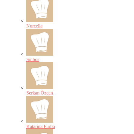
Nurcella
Sinbos
Serkan Özcan
Katarina Furbo