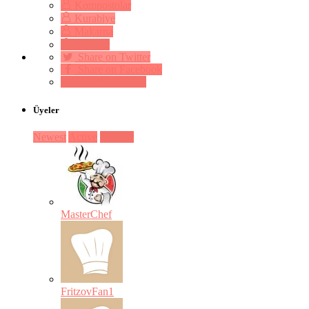
Kompostolar
Kurabiye
Makarna
Mezeler
Share on Twitter
Share on Facebook
Pin on Pinterest
Üyeler
Newest
Active
Popular
MasterChef
FritzovFan1