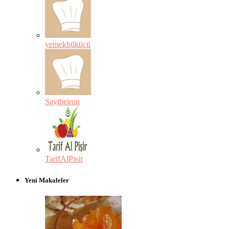
yemekbükücü
Saytheiron
TarifAlPisir
Yeni Makaleler