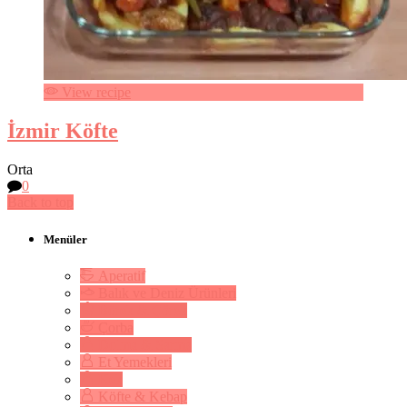
View recipe
İzmir Köfte
Orta
0
Back to top
Menüler
Aperatif
Balık ve Deniz Ürünleri
Börek & Çörek
Çorba
Dolma & Sarma
Et Yemekleri
Kek
Köfte & Kebap