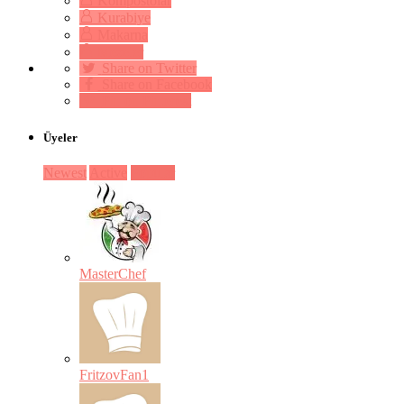
Kompostolar
Kurabiye
Makarna
Mezeler
Share on Twitter
Share on Facebook
Pin on Pinterest
Üyeler
Newest
Active
Popular
MasterChef
FritzovFan1