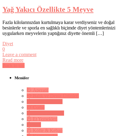
Yağ Yakıcı Özellikte 5 Meyve
Fazla kilolarınızdan kurtulmaya karar verdiyseniz ve doğal
besinlerle ve sporla en sağlıklı biçimde diyet yöntemlerinizi
uygularken meyvelerin yaptığınız diyette önemli […]
Diyet
0
Leave a comment
Read more
Back to top
Menüler
Aperatif
Balık ve Deniz Ürünleri
Börek & Çörek
Çorba
Dolma & Sarma
Et Yemekleri
Kek
Köfte & Kebap