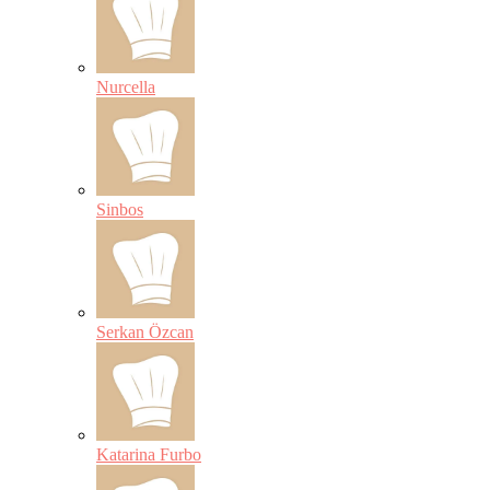
Nurcella
Sinbos
Serkan Özcan
Katarina Furbo