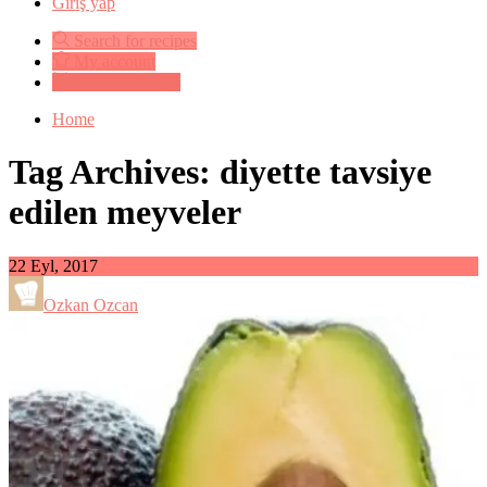
Giriş yap
Search for recipes
My account
Submit a recipe
Home
Tag Archives: diyette tavsiye
edilen meyveler
22
Eyl, 2017
Ozkan Ozcan