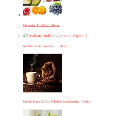
Yağ Yakıcı Özellikte 5 Meyve
Gözleme Sadece Gözleme Değildir !
Su’dan Sonra En Çok Tüketilen İçeceklerden : ‘Kahve’