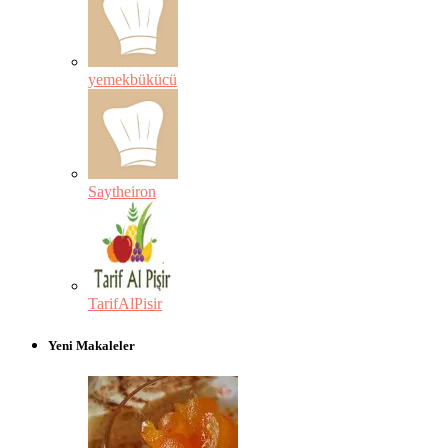
yemekbükücü
Saytheiron
TarifAlPisir
Yeni Makaleler