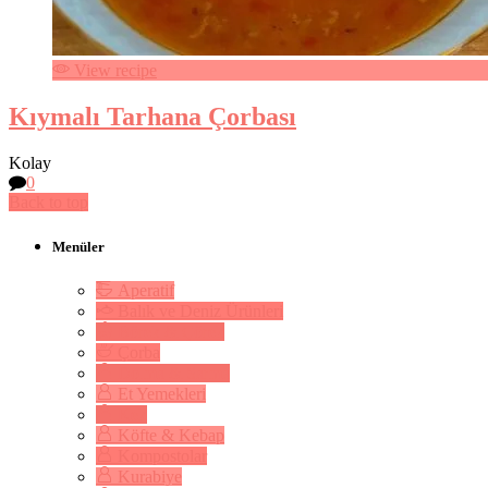
View recipe
Kıymalı Tarhana Çorbası
Kolay
0
Back to top
Menüler
Aperatif
Balık ve Deniz Ürünleri
Börek & Çörek
Çorba
Dolma & Sarma
Et Yemekleri
Kek
Köfte & Kebap
Kompostolar
Kurabiye