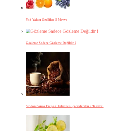
Yağ Yakıcı Özellikte 5 Meyve
Gözleme Sadece Gözleme Değildir !
Su’dan Sonra En Çok Tüketilen İçeceklerden : ‘Kahve’