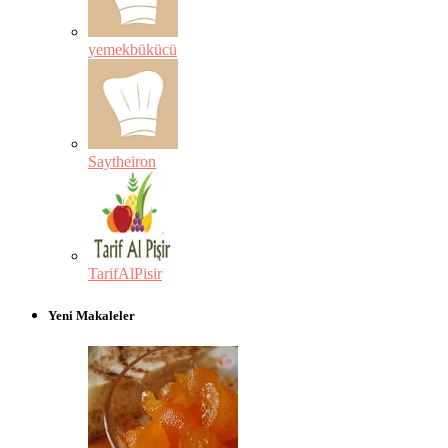
yemekbükücü
Saytheiron
TarifAlPisir
Yeni Makaleler