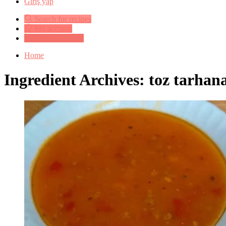
Giriş yap
Search for recipes
My account
Submit a recipe
Home
Ingredient Archives: toz tarhan