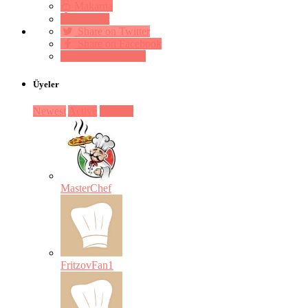
Makarna
Mezeler
Share on Twitter
Share on Facebook
Pin on Pinterest
Üyeler
Newest
Active
Popular
MasterChef
FritzovFan1