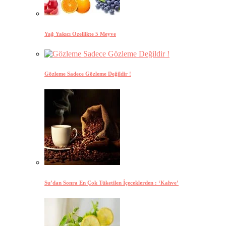
Yağ Yakıcı Özellikte 5 Meyve
Gözleme Sadece Gözleme Değildir !
Su’dan Sonra En Çok Tüketilen İçeceklerden : ‘Kahve’