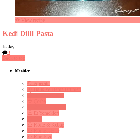
View recipe
Kedi Dilli Pasta
Kolay
0
Back to top
Menüler
Aperatif
Balık ve Deniz Ürünleri
Börek & Çörek
Çorba
Dolma & Sarma
Et Yemekleri
Kek
Köfte & Kebap
Kompostolar
Kurabiye