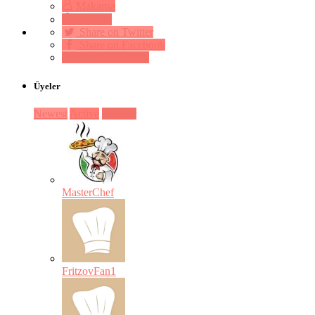
Makarna
Mezeler
Share on Twitter
Share on Facebook
Pin on Pinterest
Üyeler
Newest
Active
Popular
MasterChef
FritzovFan1