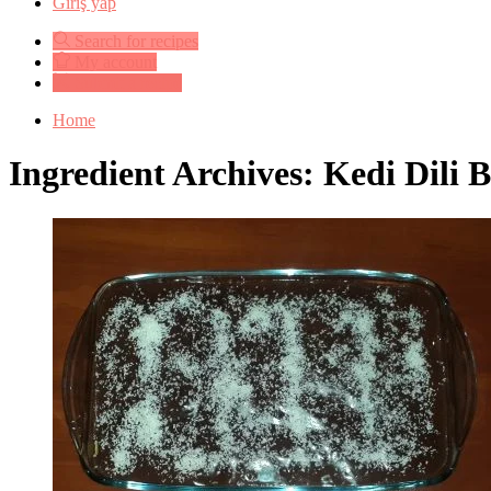
Giriş yap
Search for recipes
My account
Submit a recipe
Home
Ingredient Archives: Kedi Dili B