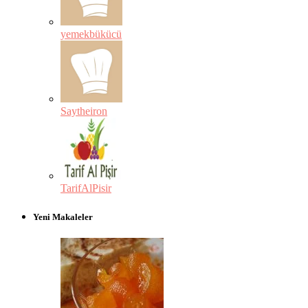
yemekbükücü
Saytheiron
TarifAlPisir
Yeni Makaleler