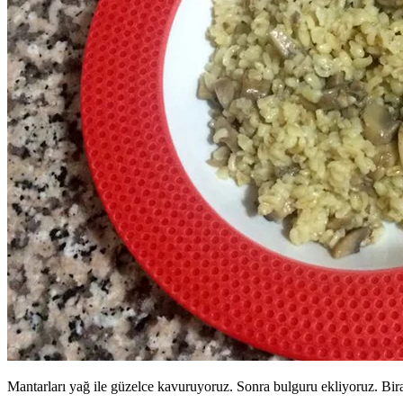
Mantarları yağ ile güzelce kavuruyoruz. Sonra bulguru ekliyoruz. Bira