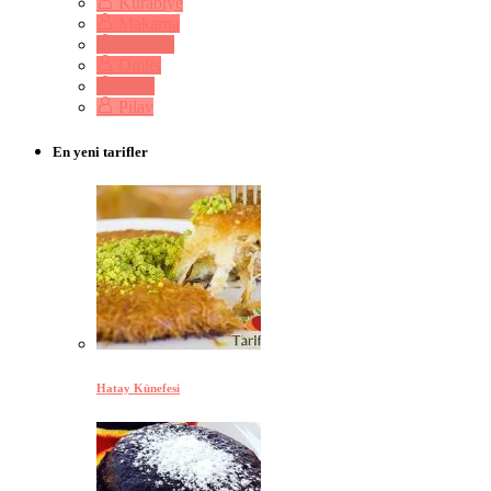
Kurabiye
Makarna
Mezeler
Omlet
Pasta
Pilav
En yeni tarifler
Hatay Künefesi