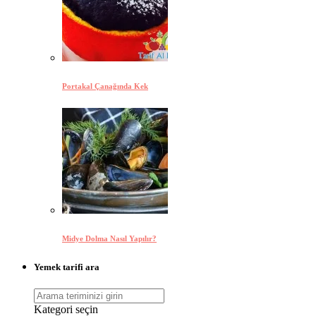
Portakal Çanağında Kek
Midye Dolma Nasıl Yapılır?
Yemek tarifi ara
Kategori seçin