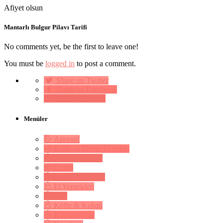
Afiyet olsun
Mantarlı Bulgur Pilavı Tarifi
No comments yet, be the first to leave one!
You must be
logged in
to post a comment.
Share on Twitter
Share on Facebook
Pin on Pinterest
Menüler
Aperatif
Balık ve Deniz Ürünleri
Börek & Çörek
Çorba
Dolma & Sarma
Et Yemekleri
Kek
Köfte & Kebap
Kompostolar