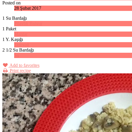
Posted on
28 Şubat 2017
1 Su Bardağı
Pilavlık Bulgur
1 Paket
Mantar
1 Y. Kaşığı
Tereyağ
2 1/2 Su Bardağı
Su
Add to favorites
Print recipe