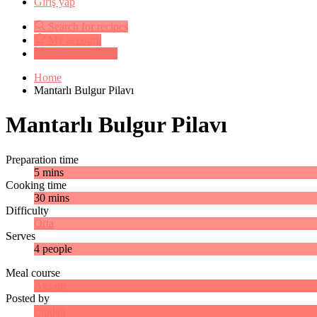
Giriş yap
Search for recipes
My account
Submit a recipe
Home
Mantarlı Bulgur Pilavı
Mantarlı Bulgur Pilavı
Preparation time
5 mins
Cooking time
30 mins
Difficulty
Orta
Serves
4 people
Meal course
Akşam
Posted by
candan