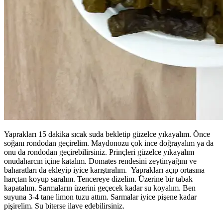
Yaprakları 15 dakika sıcak suda bekletip güzelce yıkayalım. Önce
soğanı rondodan geçirelim. Maydonozu çok ince doğrayalım ya da
onu da rondodan geçirebilirsiniz. Prinçleri güzelce yıkayalım
onudaharcın içine katalım. Domates rendesini zeytinyağını ve
baharatları da ekleyip iyice karıştıralım. Yaprakları açıp ortasına
harçtan koyup saralım. Tencereye dizelim. Üzerine bir tabak
kapatalım. Sarmaların üzerini geçecek kadar su koyalım. Ben
suyuna 3-4 tane limon tuzu attım. Sarmalar iyice pişene kadar
pişirelim. Su biterse ilave edebilirsiniz.