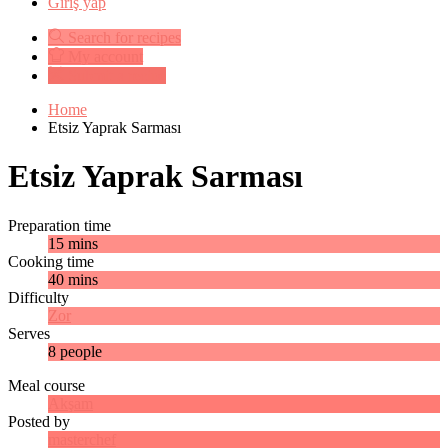
Giriş yap
Search for recipes
My account
Submit a recipe
Home
Etsiz Yaprak Sarması
Etsiz Yaprak Sarması
Preparation time
15 mins
Cooking time
40 mins
Difficulty
Zor
Serves
8 people
Meal course
Akşam
Posted by
masterchef