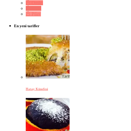
Omlet
Pasta
Pilav
En yeni tarifler
Hatay Künefesi