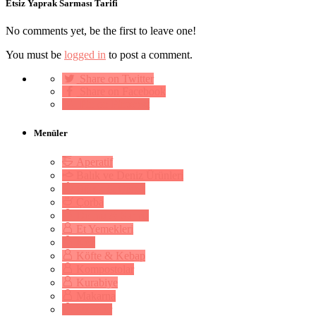
Etsiz Yaprak Sarması Tarifi
No comments yet, be the first to leave one!
You must be
logged in
to post a comment.
Share on Twitter
Share on Facebook
Pin on Pinterest
Menüler
Aperatif
Balık ve Deniz Ürünleri
Börek & Çörek
Çorba
Dolma & Sarma
Et Yemekleri
Kek
Köfte & Kebap
Kompostolar
Kurabiye
Makarna
Mezeler