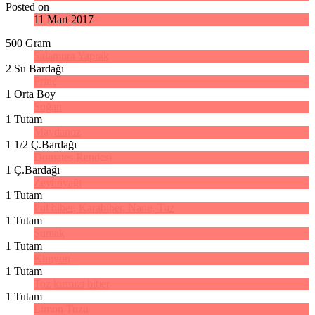
Posted on
11 Mart 2017
500 Gram
Salamura Yaprak
2 Su Bardağı
Prinç
1 Orta Boy
Soğan
1 Tutam
Maydanoz
1 1/2 Ç.Bardağı
Domates Rendesi
1 Ç.Bardağı
Zeytinyağı
1 Tutam
Pul biber, Karabiber, Nane, Tuz
1 Tutam
Sumak
1 Tutam
Kimyon
1 Tutam
Toz kırmızı biber
1 Tutam
Limon Tuzu